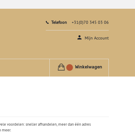
Telefoon
+31(0)70 345 03 06
Mijn Account
Winkelwagen
ele voordelen: sneller afhandelen, meer dan één adres
n meer.