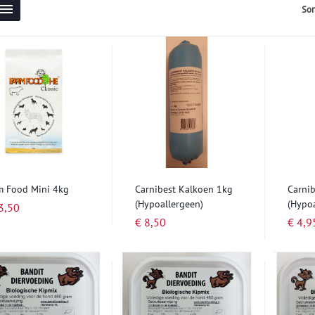
Lijst
Sor
Tonen
als
m Food Mini 4kg
Carnibest Kalkoen 1kg
Carni
(Hypoallergeen)
(Hypoa
3,50
€ 8,50
€ 4,9