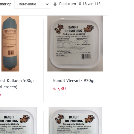
Van
Producten
10
-
18
van
118
teer op
laag
naar
hoog
sorteren
best Kalkoen 500gr
Bandit Vleesmix 920gr
llergeen)
€ 7,80
5