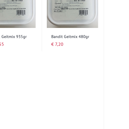
t Geitmix 935gr
Bandit Geitmix 480gr
55
€ 7,20