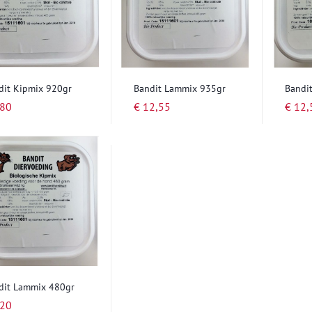
dit Kipmix 920gr
Bandit Lammix 935gr
Bandi
,80
€ 12,55
€ 12,
dit Lammix 480gr
,20