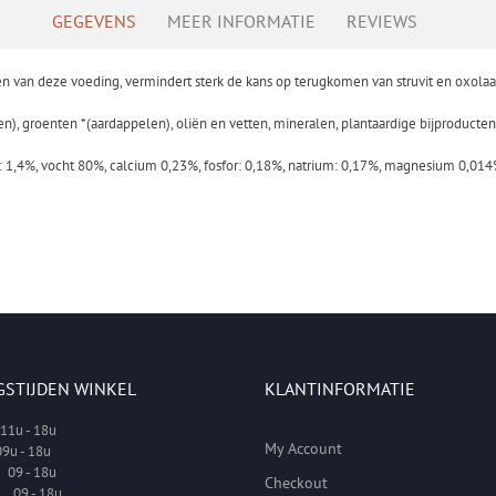
GEGEVENS
MEER INFORMATIE
REVIEWS
en van deze voeding, vermindert sterk de kans op terugkomen van struvit en oxolaa
ken), groenten *(aardappelen), oliën en vetten, mineralen, plantaardige bijproducten
s: 1,4%, vocht 80%, calcium 0,23%, fosfor: 0,18%, natrium: 0,17%, magnesium 0,014
GSTIJDEN WINKEL
KLANTINFORMATIE
1u - 18u
My Account
9u - 18u
09 - 18u
Checkout
 09 - 18u