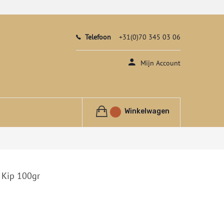
Telefoon
+31(0)70 345 03 06
Mijn Account
Winkelwagen
 Kip 100gr