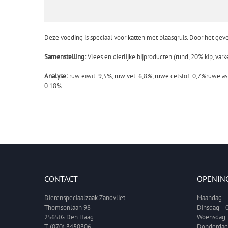
van
de
afbeeldingen-
Deze voeding is speciaal voor katten met blaasgruis. Door het gev
gallerij
Samenstelling:
Vlees en dierlijke bijproducten (rund, 20% kip, var
Analyse:
ruw eiwit: 9,5%, ruw vet: 6,8%, ruwe celstof: 0,7%ruwe a
0,18%.
CONTACT
OPENIN
Dierenspeciaalzaak Zandvliet
Maandag 1
Thomsonlaan 98
Dinsdag 0
2565JG Den Haag
Woensdag 
T. (070) 3450306
Donderdag