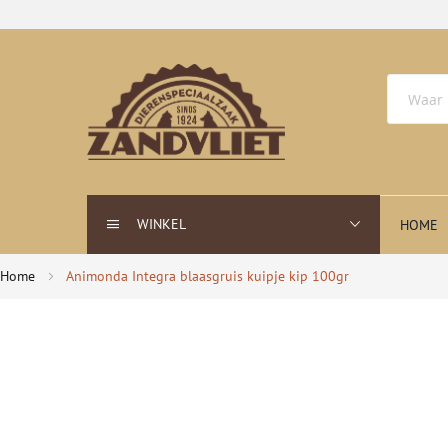
WINKEL
HOME
Home
Animonda Integra blaasgruis kuipje kip 100gr
Ga
naar
het
einde
van
de