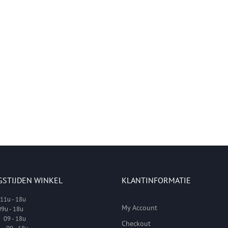
GSTIJDEN WINKEL
KLANTINFORMATIE
1u - 18u
My Account
9u - 18u
09 - 18u
Checkout