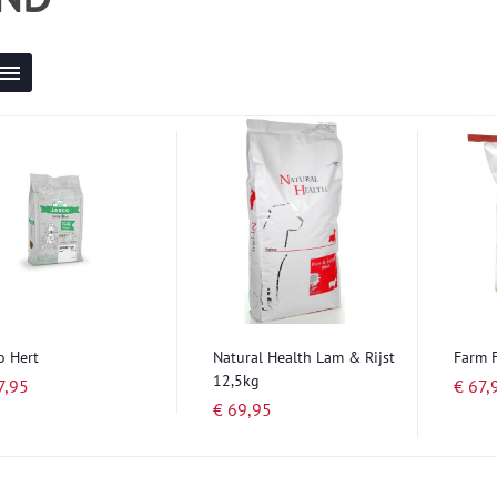
Lijst
Tonen
als
o Hert
Natural Health Lam & Rijst
Farm 
12,5kg
7,95
€ 67,
€ 69,95