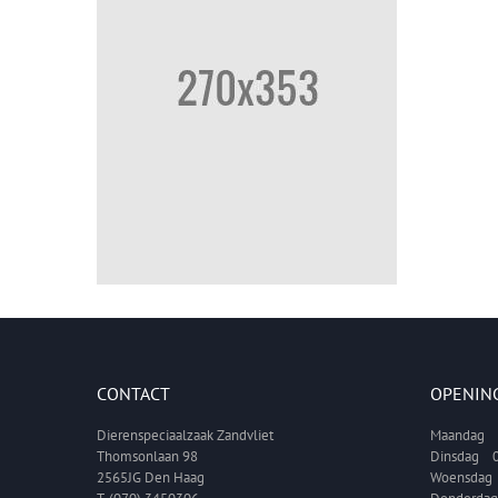
CONTACT
OPENIN
Dierenspeciaalzaak Zandvliet
Maandag 1
Thomsonlaan 98
Dinsdag 0
2565JG Den Haag
Woensdag 