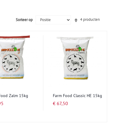
Van
4
producten
Sorteer op
hoog
naar
laag
sorteren
Food Zalm 15kg
Farm Food Classic HE 15kg
95
€ 67,50